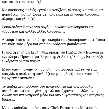
πρωτότυπες κατασκευές!
Με σκούφους, ποδιές, εργαλεία κουζίνας, πλάστες, κουτάλες, και
μυρωδικά, πασπαλίζουμε με πολύ κέφι και ψήνουμε λιχουδιές,
αλμυρές και γλυκιές!
Σοκολατένια Πασχαλινά αυγά, μυρωδάτα κουλουράκια και
τσουρέκια και πολλές άλλες λιχουδιές…
Δίνουμε έτσι στα παιδιά την ευκαιρία να αξιοποιήσουν πρωτότυπα
την κάθε τους μέρα και να διασκεδάσουν μαθαίνοντας.
Η πρώτη επίσημη Σχολή Μαγειρικής για Παιδιά στην Ευρώπη με
ένα πλήρες Πρόγραμμα Έκφρασης & Απασχόλησης , θα εκπλήξει
ευχάριστα όλα τα παιδιά.
Μέσα από τη βιωματική μύηση, η διατροφική παιδεία γίνεται
παιχνίδι, η απόλαυση συνδυάζεται με τη θρέψη και η νοστιμιά με
τις υγιεινές συνταγές.
Τα παιδιά αναπτύσσουν συνεργατικότητα και πρωτοβουλία,
υπευθυνότητα και οργάνωση ενώ ταυτόχρονα εμπεδώνουν τη
γνώση για την διατροφή μέσα και από ευφάνταστες καλλιτεχνικές
δράσεις.
Με την καθοδήγηση έμπειρων Chef, Εμψυχωτών Μαγειρικής