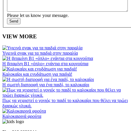
Please let us know your message.
VIEW MORE
Υγιεινά σνακ για τα παιδιά στην παραλία
Η βιταμίνη Β1 «όπλο» ενάντια στα κουνούπια
Καλοκαίρι και ενυδάτωση για παιδιά!
Η σωστή διατροφή για ένα παιδί, το καλοκαίρι
Πως να χειριστεί ο γονιός το παιδί το καλοκαίρι που θέλει να τρώει
διαρκώς γλυκά.
Καλοκαιρινά φρούτα
Napoleontos Ζerva 58 & Irakleous Glyfada