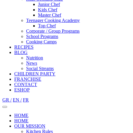
Junior Chef
Kids Chef
Master Chef
Teenager Cooking Academy
Top Chef
Corporate / Group Programs
School Programs
Cooking Camps
RECIPES
BLOG
Nutrition
Νews
Social Streams
CHILDREN PARTY
FRANCHISE
CONTACT
ESHOP
GR /
EN /
FR
HOME
HOME
OUR MISSION
Kitchen Rules