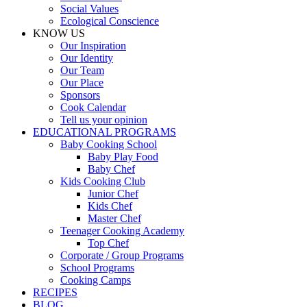
Social Values
Ecological Conscience
KNOW US
Οur Inspiration
Our Identity
Our Team
Our Place
Sponsors
Cook Calendar
Tell us your opinion
EDUCATIONAL PROGRAMS
Baby Cooking School
Baby Play Food
Baby Chef
Kids Cooking Club
Junior Chef
Kids Chef
Master Chef
Teenager Cooking Academy
Top Chef
Corporate / Group Programs
School Programs
Cooking Camps
RECIPES
BLOG