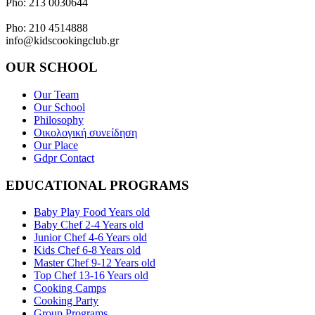
Pho: 213 0030644
Dimiotriou Ralli 104 & Ant. Theoxari Kalipoli Piraeus - 18539
Pho: 210 4514888
info@kidscookingclub.gr
OUR SCHOOL
Our Team
Our School
Philosophy
Οικολογική συνείδηση
Our Place
Gdpr Contact
EDUCATIONAL PROGRAMS
Baby Play Food Years old
Baby Chef 2-4 Years old
Junior Chef 4-6 Years old
Kids Chef 6-8 Years old
Master Chef 9-12 Years old
Top Chef 13-16 Years old
Cooking Camps
Cooking Party
Group Programs