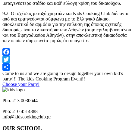
μεταγενέστερο στάδιο και καθ' εύλογη κρίση του δικαιούχου.
9.2. Οι σχέσεις μεταξύ χρηστών και Kids Cooking Club διέπονται
από και ερμηνεύονται σύμφωνα με το Ελληνικό Δίκαιο,
αποκλειστικά δε αρμόδια για την επίλυση της όποιας σχετικής
διαφοράς είναι τα δικαστήρια των Αθηνών (συμπεριλαμβανομένου
και του Ειρηνοδικείου Αθηνών), στην αποκλειστική δικαιοδοσία
των οποίων συμφωνείτε ρητώς ότι υπάγεστε.
Facebook
Twitter
Come to us and we are going to design together your own kid’s
Share
party!!! The kids Cooking Program Event!!
Choose your Party!
Napoleontos Ζerva 58 & Irakleous Glyfada
Pho: 213 0030644
Dimiotriou Ralli 104 & Ant. Theoxari Kalipoli Piraeus - 18539
Pho: 210 4514888
info@kidscookingclub.gr
OUR SCHOOL