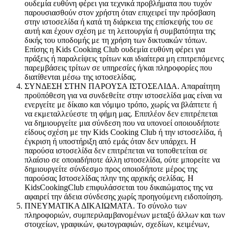
ουδεμία ευθύνη φέρει για τεχνικά προβλήματα που τυχόν
παρουσιασθούν στον χρήστη όταν επιχειρεί την πρόσβαση
στην ιστοσελίδα ή κατά τη διάρκεια της επίσκεψής του σε
αυτή και έχουν σχέση με τη λειτουργία ή συμβατότητα της
δικής του υποδομής με τη χρήση των δικτυακών τόπων.
Επίσης η Kids Cooking Club ουδεμία ευθύνη φέρει για
πράξεις ή παραλείψεις τρίτων και ιδιαίτερα μη επιτρεπόμενες
παρεμβάσεις τρίτων σε υπηρεσίες ή/και πληροφορίες που
διατίθενται μέσω της ιστοσελίδας.
ΣΥΝΔΕΣΗ ΣΤΗΝ ΠΑΡΟΥΣΑ ΙΣΤΟΣΕΛΙΔΑ. Απαραίτητη
προϋπόθεση για να συνδεθείτε στην ιστοσελίδα μας είναι να
ενεργείτε με δίκαιο και νόμιμο τρόπο, χωρίς να βλάπτετε ή
να εκμεταλλεύεστε τη φήμη μας. Επιπλέον δεν επιτρέπεται
να δημιουργείτε μια σύνδεση που να υπονοεί οποιουδήποτε
είδους σχέση με την Kids Cooking Club ή την ιστοσελίδα, ή
έγκριση ή υποστήριξη από εμάς όταν δεν υπάρχει. Η
παρούσα ιστοσελίδα δεν επιτρέπεται να τοποθετείται σε
πλαίσιο σε οποιαδήποτε άλλη ιστοσελίδα, ούτε μπορείτε να
δημιουργείτε σύνδεσμο προς οποιοδήποτε μέρος της
παρούσας Ιστοσελίδας πλην της αρχικής σελίδας. Η
KidsCookingClub επιφυλάσσεται του δικαιώματος της να
αφαιρεί την άδεια σύνδεσης χωρίς προηγούμενη ειδοποίηση.
ΠΝΕΥΜΑΤΙΚΑ ΔΙΚΑΙΩΜΑΤΑ. Το σύνολο των
πληροφοριών, συμπεριλαμβανομένων μεταξύ άλλων και των
στοιχείων, γραφικών, φωτογραφιών, σχεδίων, κειμένων,