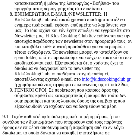
κατασκευαστή ή μέσω της λειτουργίας «Βοήθεια» του
προγράμματος περιήγησης σας στο διαδίκτυο.
ΕΝΗΜΕΡΩΤΙΚΑ E-MAIL/NEWSLETTER. Η
KidsCookingClub ανά τακτά χρονικά διαστήματα στέλνει
ενημερωτικά e-mail, εφόσον επιθυμείτε να λαμβάνετε νέα
μας. Το ίδιο ισχύει και εάν έχετε επιλέξει να εγγραφείτε στο
Νewsletter μας. Η Kids Cooking Club δεν ευθύνεται για την
αποτυχία παράδοσης των newsletter στον προορισμό τους, αν
και καταβάλει κάθε δυνατή προσπάθεια για να περιορίσει
τέτοιο ενδεχόμενο. Τα newsletter μπορεί να καταλήξουν σε
spam folder, οπότε παρακαλούμε να ελέγχετε τακτικά ότι δεν
αποθηκεύονται εκεί. Εξυπακούεται ότι ο χρήστης έχει το
δικαίωμα να διαγραφεί από το newsletter της
KidsCookingClub, οποιαδήποτε στιγμή επιθυμεί,
αποστέλλοντας σχετικό e-mail στο
info@kidscookingclub.gr
ή χρησιμοποιώντας τη φόρμα επικοινωνίας της ιστοσελίδας.
ΓΕΝΙΚΟΙ ΟΡΟΙ. Σε περίπτωση που κάποιος όρος της
σύμβασης κριθεί ως καταχρηστικός ή ακυρωθεί τούτο δεν
συμπαρασύρει και τους λοιπούς όρους της σύμβασης που
εξακολουθούν να ισχύουν και να δεσμεύουν τα μέρη.
9.1. Τυχόν καθυστέρηση άσκησης από τα μέρη μέρους ή του
συνόλου των δικαιωμάτων που απορρέουν από τους παρόντες
όρους δεν επιφέρει αποδυνάμωση ή παραίτηση από το εν λόγω
δικαίωμα, το οποίο δύναται να ασκηθεί οποτεδήποτε σε