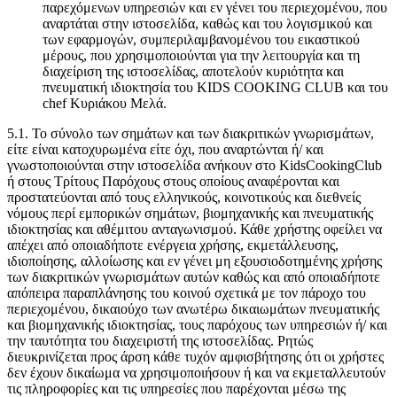
παρεχόμενων υπηρεσιών και εν γένει του περιεχομένου, που
αναρτάται στην ιστοσελίδα, καθώς και του λογισμικού και
των εφαρμογών, συμπεριλαμβανομένου του εικαστικού
μέρους, που χρησιμοποιούνται για την λειτουργία και τη
διαχείριση της ιστοσελίδας, αποτελούν κυριότητα και
πνευματική ιδιοκτησία του KIDS COOKING CLUB και του
chef Κυριάκου Μελά.
5.1. Το σύνολο των σημάτων και των διακριτικών γνωρισμάτων,
είτε είναι κατοχυρωμένα είτε όχι, που αναρτώνται ή/ και
γνωστοποιούνται στην ιστοσελίδα ανήκουν στο KidsCookingClub
ή στους Τρίτους Παρόχους στους οποίους αναφέρονται και
προστατεύονται από τους ελληνικούς, κοινοτικούς και διεθνείς
νόμους περί εμπορικών σημάτων, βιομηχανικής και πνευματικής
ιδιοκτησίας και αθέμιτου ανταγωνισμού. Κάθε χρήστης οφείλει να
απέχει από οποιαδήποτε ενέργεια χρήσης, εκμετάλλευσης,
ιδιοποίησης, αλλοίωσης και εν γένει μη εξουσιοδοτημένης χρήσης
των διακριτικών γνωρισμάτων αυτών καθώς και από οποιαδήποτε
απόπειρα παραπλάνησης του κοινού σχετικά με τον πάροχο του
περιεχομένου, δικαιούχο των ανωτέρω δικαιωμάτων πνευματικής
και βιομηχανικής ιδιοκτησίας, τους παρόχους των υπηρεσιών ή/ και
την ταυτότητα του διαχειριστή της ιστοσελίδας. Ρητώς
διευκρινίζεται προς άρση κάθε τυχόν αμφισβήτησης ότι οι χρήστες
δεν έχουν δικαίωμα να χρησιμοποιήσουν ή και να εκμεταλλευτούν
τις πληροφορίες και τις υπηρεσίες που παρέχονται μέσω της