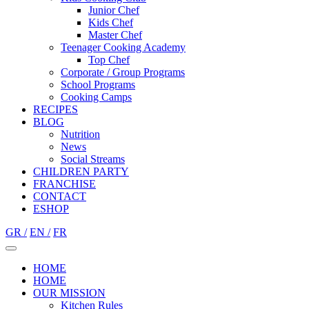
Junior Chef
Kids Chef
Master Chef
Teenager Cooking Academy
Top Chef
Corporate / Group Programs
School Programs
Cooking Camps
RECIPES
BLOG
Nutrition
Νews
Social Streams
CHILDREN PARTY
FRANCHISE
CONTACT
ESHOP
GR /
EN /
FR
HOME
HOME
OUR MISSION
Kitchen Rules