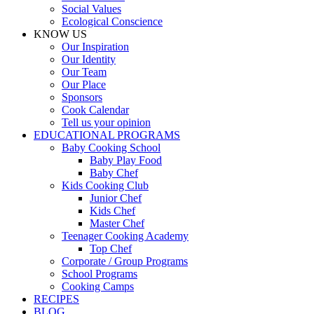
Social Values
Ecological Conscience
KNOW US
Οur Inspiration
Our Identity
Our Team
Our Place
Sponsors
Cook Calendar
Tell us your opinion
EDUCATIONAL PROGRAMS
Baby Cooking School
Baby Play Food
Baby Chef
Kids Cooking Club
Junior Chef
Kids Chef
Master Chef
Teenager Cooking Academy
Top Chef
Corporate / Group Programs
School Programs
Cooking Camps
RECIPES
BLOG