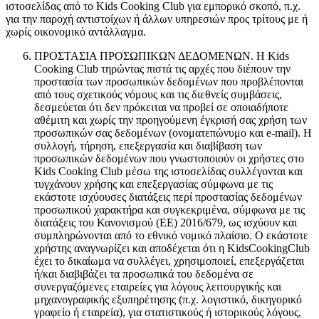
ιστοσελίδας από το Kids Cooking Club για εμπορικό σκοπό, π.χ.
για την παροχή αντιστοίχων ή άλλων υπηρεσιών προς τρίτους με ή
χωρίς οικονομικό αντάλλαγμα.
ΠΡΟΣΤΑΣΙΑ ΠΡΟΣΩΠΙΚΩΝ ΔΕΔΟΜΕΝΩΝ. Η Kids
Cooking Club τηρώντας πιστά τις αρχές που διέπουν την
προστασία των προσωπικών δεδομένων που προβλέπονται
από τους σχετικούς νόμους και τις διεθνείς συμβάσεις,
δεσμεύεται ότι δεν πρόκειται να προβεί σε οποιαδήποτε
αθέμιτη και χωρίς την προηγούμενη έγκρισή σας χρήση των
προσωπικών σας δεδομένων (ονοματεπώνυμο και e-mail). H
συλλογή, τήρηση, επεξεργασία και διαβίβαση των
προσωπικών δεδομένων που γνωστοποιούν οι χρήστες στο
Kids Cooking Club μέσω της ιστοσελίδας συλλέγονται και
τυγχάνουν χρήσης και επεξεργασίας σύμφωνα με τις
εκάστοτε ισχύουσες διατάξεις περί προστασίας δεδομένων
προσωπικού χαρακτήρα και συγκεκριμένα, σύμφωνα με τις
διατάξεις του Κανονισμού (ΕΕ) 2016/679, ως ισχύουν και
συμπληρώνονται από το εθνικό νομικό πλαίσιο. Ο εκάστοτε
χρήστης αναγνωρίζει και αποδέχεται ότι η KidsCookingClub
έχει το δικαίωμα να συλλέγει, χρησιμοποιεί, επεξεργάζεται
ή/και διαβιβάζει τα προσωπικά του δεδομένα σε
συνεργαζόμενες εταιρείες για λόγους λειτουργικής και
μηχανογραφικής εξυπηρέτησης (π.χ. λογιστικό, δικηγορικό
γραφείο ή εταιρεία), για στατιστικούς ή ιστορικούς λόγους,