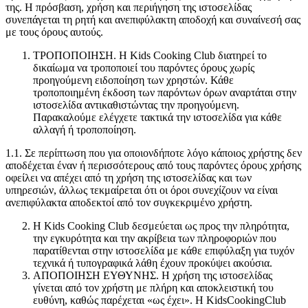
της. Η πρόσβαση, χρήση και περιήγηση της ιστοσελίδας
συνεπάγεται τη ρητή και ανεπιφύλακτη αποδοχή και συναίνεσή σας
με τους όρους αυτούς.
ΤΡΟΠΟΠΟΙΗΣΗ. H Kids Cooking Club διατηρεί το
δικαίωμα να τροποποιεί του παρόντες όρους χωρίς
προηγούμενη ειδοποίηση των χρηστών. Κάθε
τροποποιημένη έκδοση των παρόντων όρων αναρτάται στην
ιστοσελίδα αντικαθιστώντας την προηγούμενη.
Παρακαλούμε ελέγχετε τακτικά την ιστοσελίδα για κάθε
αλλαγή ή τροποποίηση.
1.1. Σε περίπτωση που για οποιονδήποτε λόγο κάποιος χρήστης δεν
αποδέχεται έναν ή περισσότερους από τους παρόντες όρους χρήσης
οφείλει να απέχει από τη χρήση της ιστοσελίδας και των
υπηρεσιών, άλλως τεκμαίρεται ότι οι όροι συνεχίζουν να είναι
ανεπιφύλακτα αποδεκτοί από τον συγκεκριμένο χρήστη.
Η Kids Cooking Club δεσμεύεται ως προς την πληρότητα,
την εγκυρότητα και την ακρίβεια των πληροφοριών που
παρατίθενται στην ιστοσελίδα με κάθε επιφύλαξη για τυχόν
τεχνικά ή τυπογραφικά λάθη έχουν προκύψει ακούσια.
ΑΠΟΠΟΙΗΣΗ ΕΥΘΥΝΗΣ. Η χρήση της ιστοσελίδας
γίνεται από τον χρήστη με πλήρη και αποκλειστική του
ευθύνη, καθώς παρέχεται «ως έχει». Η KidsCookingClub