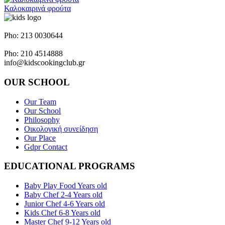
Καλοκαιρινά φρούτα
Napoleontos Ζerva 58 & Irakleous Glyfada
Pho: 213 0030644
Dimiotriou Ralli 104 & Ant. Theoxari Kalipoli Piraeus - 18539
Pho: 210 4514888
info@kidscookingclub.gr
OUR SCHOOL
Our Team
Our School
Philosophy
Οικολογική συνείδηση
Our Place
Gdpr Contact
EDUCATIONAL PROGRAMS
Baby Play Food Years old
Baby Chef 2-4 Years old
Junior Chef 4-6 Years old
Kids Chef 6-8 Years old
Master Chef 9-12 Years old