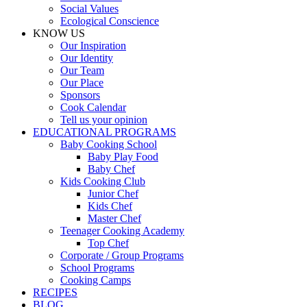
Social Values
Ecological Conscience
KNOW US
Οur Inspiration
Our Identity
Our Team
Our Place
Sponsors
Cook Calendar
Tell us your opinion
EDUCATIONAL PROGRAMS
Baby Cooking School
Baby Play Food
Baby Chef
Kids Cooking Club
Junior Chef
Kids Chef
Master Chef
Teenager Cooking Academy
Top Chef
Corporate / Group Programs
School Programs
Cooking Camps
RECIPES
BLOG