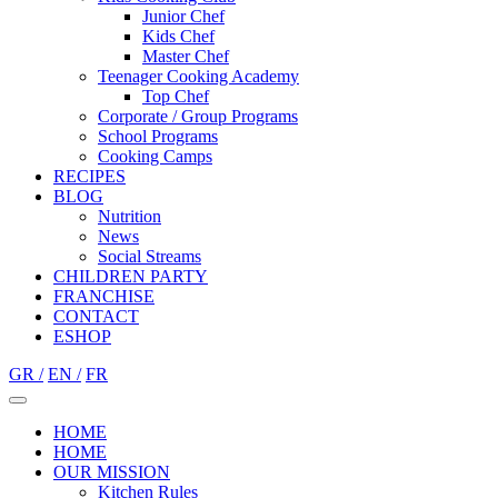
Junior Chef
Kids Chef
Master Chef
Teenager Cooking Academy
Top Chef
Corporate / Group Programs
School Programs
Cooking Camps
RECIPES
BLOG
Nutrition
Νews
Social Streams
CHILDREN PARTY
FRANCHISE
CONTACT
ESHOP
GR /
EN /
FR
HOME
HOME
OUR MISSION
Kitchen Rules