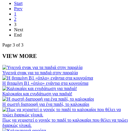
Start
Prev
1
2
3
Next
End
Page 3 of 3
VIEW MORE
Υγιεινά σνακ για τα παιδιά στην παραλία
Η βιταμίνη Β1 «όπλο» ενάντια στα κουνούπια
Καλοκαίρι και ενυδάτωση για παιδιά!
Η σωστή διατροφή για ένα παιδί, το καλοκαίρι
Πως να χειριστεί ο γονιός το παιδί το καλοκαίρι που θέλει να τρώει
διαρκώς γλυκά.