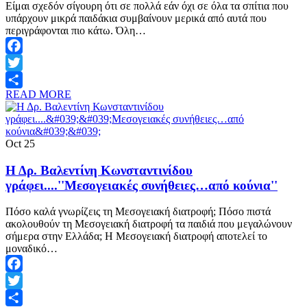
Είμαι σχεδόν σίγουρη ότι σε πολλά εάν όχι σε όλα τα σπίτια που
υπάρχουν μικρά παιδάκια συμβαίνουν μερικά από αυτά που
περιγράφονται πιο κάτω. Όλη…
Facebook
Twitter
READ MORE
Share
Oct
25
Η Δρ. Βαλεντίνη Κωνσταντινίδου
γράφει....''Μεσογειακές συνήθειες…από κούνια''
Πόσο καλά γνωρίζεις τη Μεσογειακή διατροφή; Πόσο πιστά
ακολουθούν τη Μεσογειακή διατροφή τα παιδιά που μεγαλώνουν
σήμερα στην Ελλάδα; Η Μεσογειακή διατροφή αποτελεί το
μοναδικό…
Facebook
Twitter