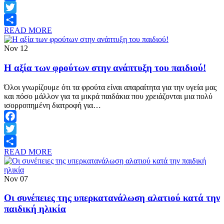
Facebook
Twitter
READ MORE
Share
Nov
12
Η αξία των φρούτων στην ανάπτυξη του παιδιού!
Όλοι γνωρίζουμε ότι τα φρούτα είναι απαραίτητα για την υγεία μας
και πόσο μάλλον για τα μικρά παιδάκια που χρειάζονται μια πολύ
ισορροπημένη διατροφή για…
Facebook
Twitter
READ MORE
Share
Nov
07
Οι συνέπειες της υπερκατανάλωση αλατιού κατά την
παιδική ηλικία