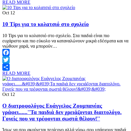
READ MORE
Share
Oct
12
10 Tips για το κολατσιό στο σχολείο
10 Tips για το κολατσιό στο σχολείο. Στα παιδιά είναι πιο
ευχάριστο και πιο εύκολο να καταναλώνουν μικρά εδέσματα και να
νιώθουν χαρά, να μπορούν…
Facebook
Twitter
READ MORE
Share
Oct
12
O διατροφολόγος Ευάγγελος Ζουμπανέας
γράφει......''Τα παιδιά δεν χρειάζονται διαιτολόγο.
Γονείς που να τρέφονται σωστά θέλουν!''
Ίσως να σου ακούγεται περίεργο αλλά γύρω σου υπάρχουν παιδιά