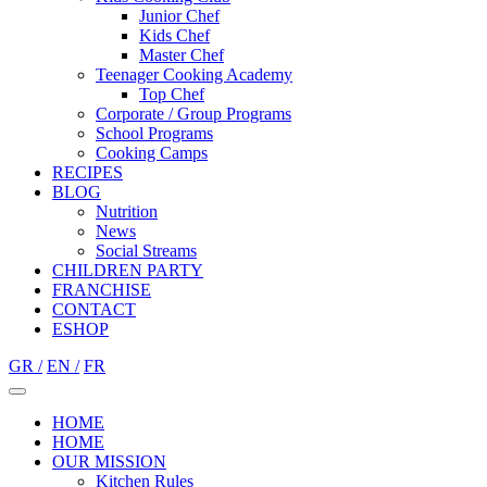
Junior Chef
Kids Chef
Master Chef
Teenager Cooking Academy
Top Chef
Corporate / Group Programs
School Programs
Cooking Camps
RECIPES
BLOG
Nutrition
Νews
Social Streams
CHILDREN PARTY
FRANCHISE
CONTACT
ESHOP
GR /
EN /
FR
HOME
HOME
OUR MISSION
Kitchen Rules