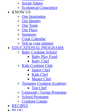
Social Values
Ecological Conscience
KNOW US
Οur Inspiration
Our Identity
Our Team
Our Place
Sponsors
Cook Calendar
Tell us your opinion
EDUCATIONAL PROGRAMS
Baby Cooking School
Baby Play Food
Baby Chef
Kids Cooking Club
Junior Chef
Kids Chef
Master Chef
Teenager Cooking Academy
Top Chef
Corporate / Group Programs
School Programs
Cooking Camps
RECIPES
BLOG