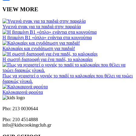
Share
VIEW MORE
Υγιεινά σνακ για τα παιδιά στην παραλία
Η βιταμίνη Β1 «όπλο» ενάντια στα κουνούπια
Καλοκαίρι και ενυδάτωση για παιδιά!
Η σωστή διατροφή για ένα παιδί, το καλοκαίρι
Πως να χειριστεί ο γονιός το παιδί το καλοκαίρι που θέλει να τρώει
διαρκώς γλυκά.
Καλοκαιρινά φρούτα
Napoleontos Ζerva 58 & Irakleous Glyfada
Pho: 213 0030644
Dimiotriou Ralli 104 & Ant. Theoxari Kalipoli Piraeus - 18539
Pho: 210 4514888
info@kidscookingclub.gr