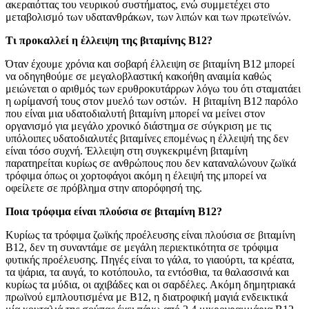
ακεραιόττας του νευρικού συστήματος, ενώ συμμετέχει στο
μεταβολισμό των υδατανθράκων, των λιπών και των πρωτεϊνών.
Τι προκαλλεί η έλλειψη της βιταμίνης Β12?
Όταν έχουμε χρόνια και σοβαρή έλλειψη σε βιταμίνη Β12 μπορεί
να οδηγηθούμε σε μεγαλοβλαστική κακοήθη αναιμία καθώς
μειώνεται ο αριθμός των ερυθροκυτάρρων λόγω του ότι σταματάει
η ωρίμανσή τους στον μυελό των οστών. Η βιταμίνη Β12 παρόλο
που είναι μια υδατοδιαλυτή βιταμίνη μπορεί να μείνει στον
οργανισμό για μεγάλο χρονικό διάστημα σε σύγκριση με τις
υπόλοιπες υδατοδιαλυτές βιταμίνες επομένως η έλλειψή της δεν
είναι τόσο συχνή. Έλλειψη στη συγκεκριμένη βιταμίνη
παρατηρείται κυρίως σε ανθρώπους που δεν καταναλώνουν ζωϊκά
τρόφιμα όπως οι χορτοφάγοι ακόμη η έλειψή της μπορεί να
οφείλετε σε πρόβλημα στην απορόφησή της.
Ποια τρόφιμα είναι πλούσια σε βιταμίνη Β12?
Κυρίως τα τρόφιμα ζωϊκής προέλευσης είναι πλούσια σε βιταμίνη
Β12, δεν τη συναντάμε σε μεγάλη περιεκτικότητα σε τρόφιμα
φυτικής προέλευσης. Πηγές είναι το γάλα, το γιαούρτι, τα κρέατα,
τα ψάρια, τα αυγά, το κοτόπουλο, τα εντόσθια, τα θαλασσινά και
κυρίως τα μύδια, οι αχιβάδες και οι σαρδέλες. Ακόμη δημητριακά
πρωϊνού εμπλουτισμένα με Β12, η διατροφική μαγιά ενδεικτικά