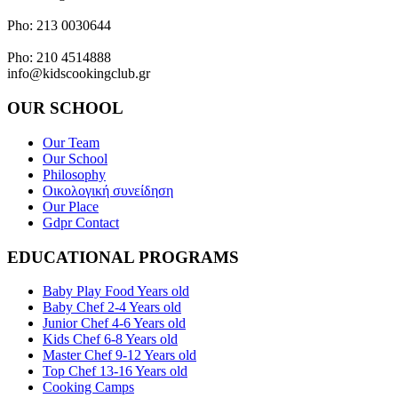
Napoleontos Ζerva 58 & Irakleous Glyfada
Pho: 213 0030644
Dimiotriou Ralli 104 & Ant. Theoxari Kalipoli Piraeus - 18539
Pho: 210 4514888
info@kidscookingclub.gr
OUR SCHOOL
Our Team
Our School
Philosophy
Οικολογική συνείδηση
Our Place
Gdpr Contact
EDUCATIONAL PROGRAMS
Baby Play Food Years old
Baby Chef 2-4 Years old
Junior Chef 4-6 Years old
Kids Chef 6-8 Years old
Master Chef 9-12 Years old
Top Chef 13-16 Years old
Cooking Camps