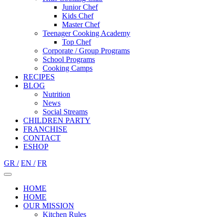
Junior Chef
Kids Chef
Master Chef
Teenager Cooking Academy
Top Chef
Corporate / Group Programs
School Programs
Cooking Camps
RECIPES
BLOG
Nutrition
Νews
Social Streams
CHILDREN PARTY
FRANCHISE
CONTACT
ESHOP
GR /
EN /
FR
HOME
HOME
OUR MISSION
Kitchen Rules