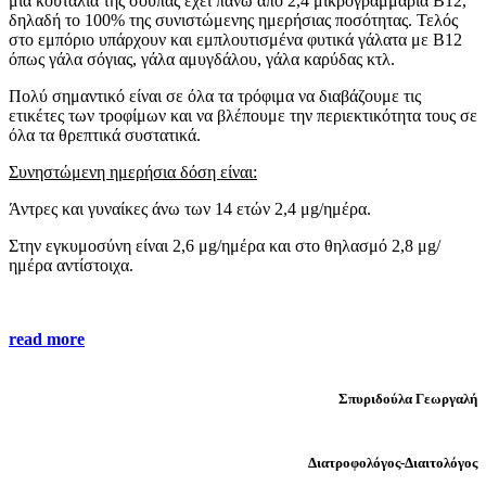
μία κουταλιά της σούπας έχει πάνω από 2,4 μικρογραμμάρια Β12,
δηλαδή το 100% της συνιστώμενης ημερήσιας ποσότητας. Τελός
στο εμπόριο υπάρχουν και εμπλουτισμένα φυτικά γάλατα με Β12
όπως γάλα σόγιας, γάλα αμυγδάλου, γάλα καρύδας κτλ.
Πολύ σημαντικό είναι σε όλα τα τρόφιμα να διαβάζουμε τις
ετικέτες των τροφίμων και να βλέπουμε την περιεκτικότητα τους σε
όλα τα θρεπτικά συστατικά.
Συνηστώμενη ημερήσια δόση είναι:
Άντρες και γυναίκες άνω των 14 ετών 2,4 μg/ημέρα.
Στην εγκυμοσύνη είναι 2,6 μg/ημέρα και στο θηλασμό 2,8 μg/
ημέρα αντίστοιχα.
read more
Σπυριδούλα Γεωργαλή
Διατροφολόγος-Διαιτολόγος