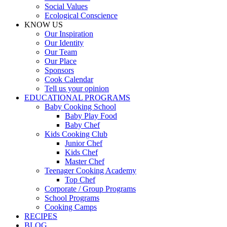
Social Values
Ecological Conscience
KNOW US
Οur Inspiration
Our Identity
Our Team
Our Place
Sponsors
Cook Calendar
Tell us your opinion
EDUCATIONAL PROGRAMS
Baby Cooking School
Baby Play Food
Baby Chef
Kids Cooking Club
Junior Chef
Kids Chef
Master Chef
Teenager Cooking Academy
Top Chef
Corporate / Group Programs
School Programs
Cooking Camps
RECIPES
BLOG